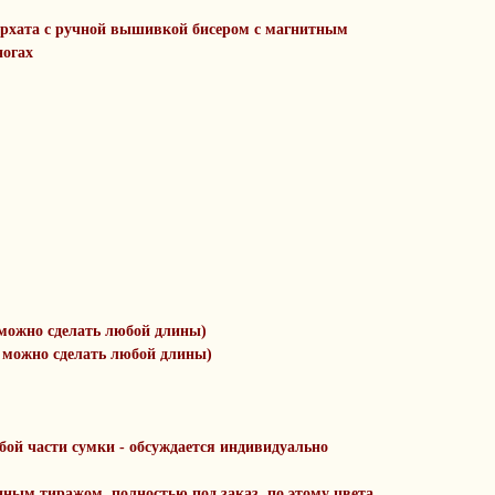
архата с ручной вышивкой бисером с магнитным
ногах
(можно сделать любой длины)
( можно сделать любой длины)
ой части сумки - обсуждается индивидуально
ным тиражом, полностью под заказ, по этому цвета